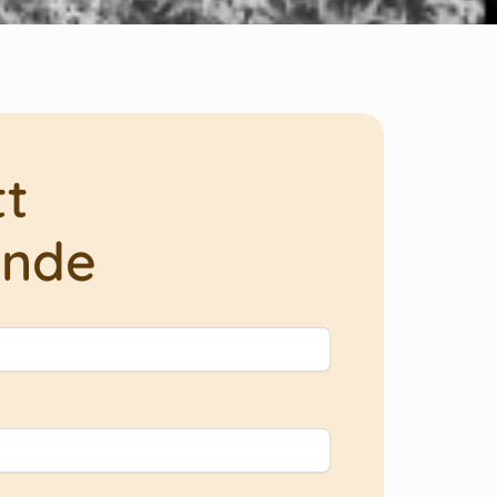
tt
ande