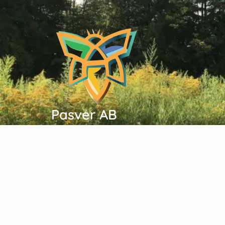
Pasver AB
Vi är dedikerade till att tillhandahålla
högkvalitativ, ren honung och andra
naturliga produkter från Greklands
orörda landskap. Vårt engagemang för
hållbarhet, hantverk och våra kunders
välmående skiljer oss åt. Varje produkt
vi erbjuder, från honung till