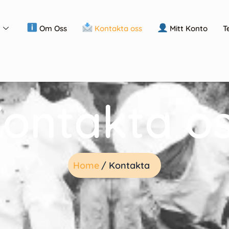
Om Oss
Kontakta oss
Mitt Konto
T
ontakta o
Home
/ Kontakta