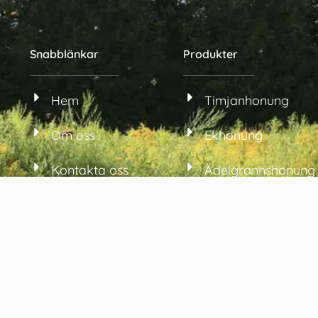
Snabblänkar
Produkter
Hem
Timjanhonung
Om oss
Ekhonung
Kontakta oss
Ädelgrannshonung
Blogg
Oreganohonung
Butik
Tallhonung
Villkor och
Honung Med Guld
försäljningsvillkor