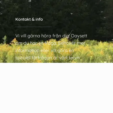
Kontakt & info
Vi vill gärna höra från dig! Oavsett
om du har en fråga, behöver mer
information eller vill göra en
speciell förfrågan är vårt team
redo att hjälpa dig. Kontakta oss
via vårt kontaktformulär eller
använd informationen nedan för
att ansluta direkt.
Org.nr 559053-2486
info@mattheosselections.com