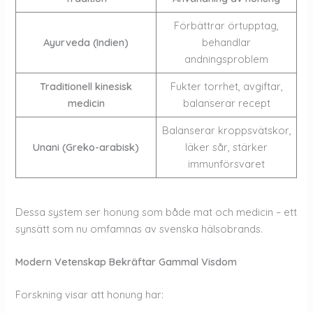
Förbättrar örtupptag,
Ayurveda (Indien)
behandlar
andningsproblem
Traditionell kinesisk
Fukter torrhet, avgiftar,
medicin
balanserar recept
Balanserar kroppsvätskor,
Unani (Greko-arabisk)
läker sår, stärker
immunförsvaret
Dessa system ser honung som både mat och medicin – ett
synsätt som nu omfamnas av svenska hälsobrands.
Modern Vetenskap Bekräftar Gammal Visdom
Forskning visar att honung har: