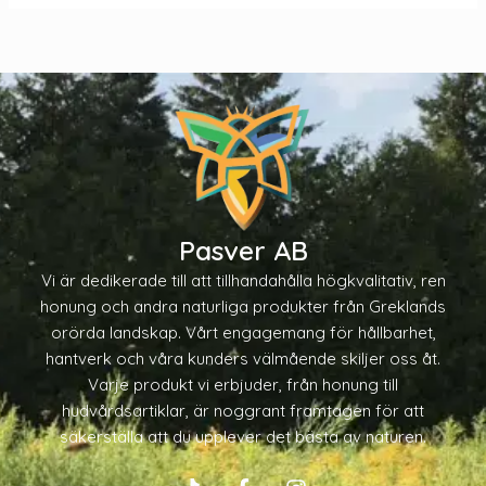
Pasver AB
Vi är dedikerade till att tillhandahålla högkvalitativ, ren
honung och andra naturliga produkter från Greklands
orörda landskap. Vårt engagemang för hållbarhet,
hantverk och våra kunders välmående skiljer oss åt.
Varje produkt vi erbjuder, från honung till
hudvårdsartiklar, är noggrant framtagen för att
säkerställa att du upplever det bästa av naturen.