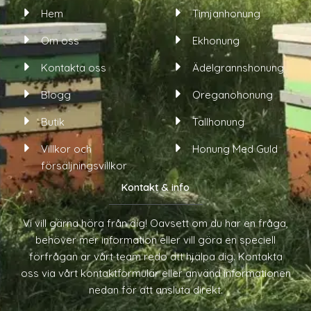
o
b
a
Hem
Timjanhonung
k
o
g
o
r
Om oss
Ekhonung
k
a
-
m
Kontakta oss
Ädelgrannshonung
f
Blogg
Oreganohonung
Butik
Tallhonung
Villkor och
Honung Med Guld
försäljningsvillkor
Kontakt & info
Vi vill gärna höra från dig! Oavsett om du har en fråga,
behöver mer information eller vill göra en speciell
förfrågan är vårt team redo att hjälpa dig. Kontakta
oss via vårt kontaktformulär eller använd informationen
nedan för att ansluta direkt.