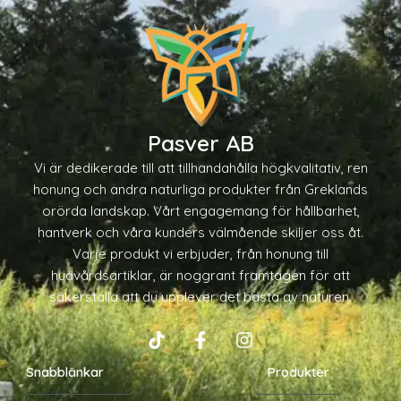
Pasver AB
Vi är dedikerade till att tillhandahålla högkvalitativ, ren
honung och andra naturliga produkter från Greklands
orörda landskap. Vårt engagemang för hållbarhet,
hantverk och våra kunders välmående skiljer oss åt.
Varje produkt vi erbjuder, från honung till
hudvårdsartiklar, är noggrant framtagen för att
säkerställa att du upplever det bästa av naturen.
T
F
I
i
a
n
Snabblänkar
k
c
s
Produkter
t
e
t