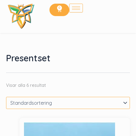
Hoppa
0
Cart
till
innehåll
Presentset
Visar alla 6 resultat