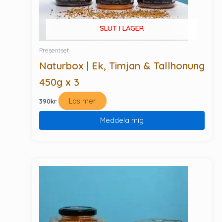
SLUT I LAGER
Presentset
Naturbox | Ek, Timjan & Tallhonung
450g x 3
Läs mer
390
kr
Meddela mig