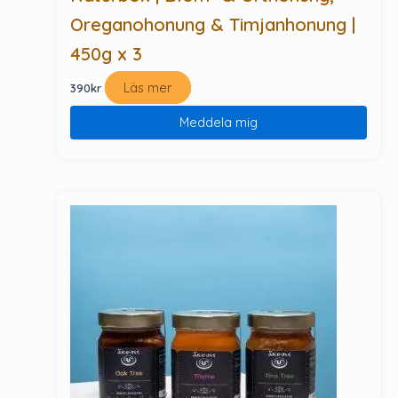
Oreganohonung & Timjanhonung |
450g x 3
Läs mer
390
kr
Meddela mig