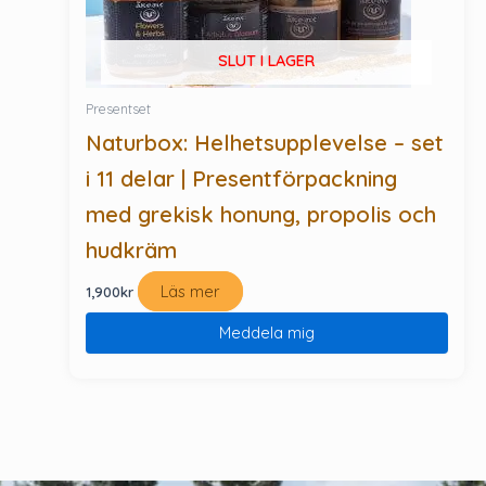
SLUT I LAGER
Presentset
Naturbox: Helhetsupplevelse – set
i 11 delar | Presentförpackning
med grekisk honung, propolis och
hudkräm
Läs mer
1,900
kr
Meddela mig