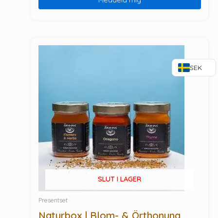
SEK
SLUT I LAGER
Presentset
Naturbox | Blom- & Örthonung,