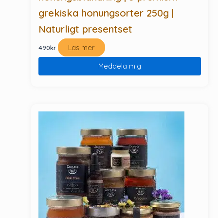
grekiska honungsorter 250g |
Naturligt presentset
Läs mer
490
kr
Meddela mig