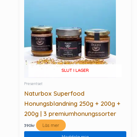
SLUT I LAGER
Presentset
Naturbox Superfood
Honungsblandning 250g + 200g +
200g | 3 premiumhonungssorter
Läs mer
390
kr
Meddela mig