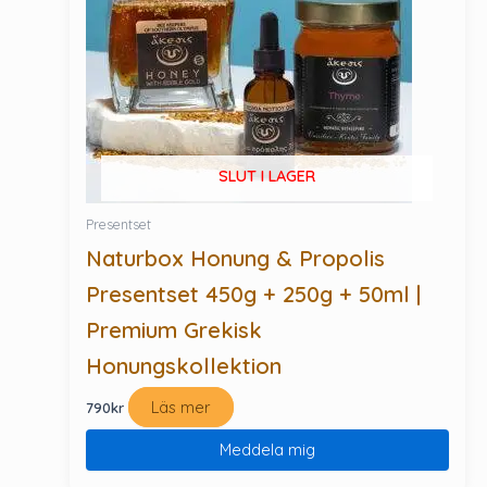
SLUT I LAGER
Presentset
Naturbox Honung & Propolis
Presentset 450g + 250g + 50ml |
Premium Grekisk
Honungskollektion
Läs mer
790
kr
Meddela mig