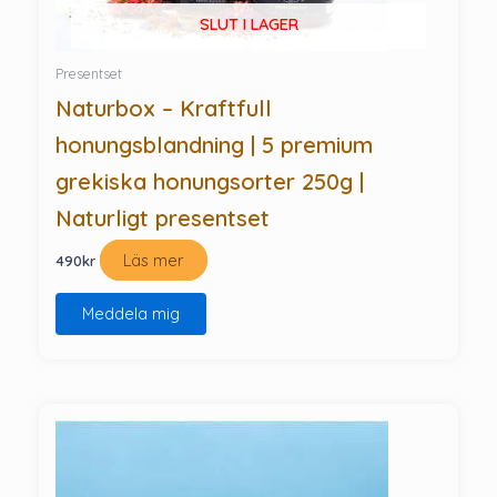
SLUT I LAGER
Presentset
Naturbox – Kraftfull
honungsblandning | 5 premium
grekiska honungsorter 250g |
Naturligt presentset
Läs mer
490
kr
Meddela mig