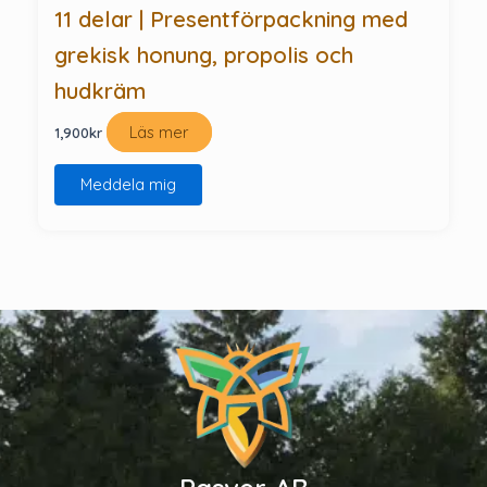
11 delar | Presentförpackning med
grekisk honung, propolis och
hudkräm
Läs mer
1,900
kr
Meddela mig