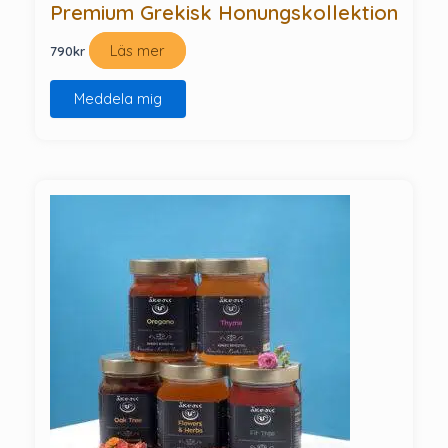
Premium Grekisk Honungskollektion
Läs mer
790
kr
Meddela mig