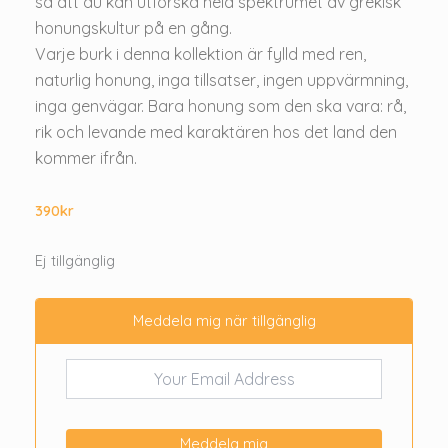
så att du kan utforska hela spektrumet av grekisk
honungskultur på en gång.
Varje burk i denna kollektion är fylld med ren,
naturlig honung, inga tillsatser, ingen uppvärmning,
inga genvägar. Bara honung som den ska vara: rå,
rik och levande med karaktären hos det land den
kommer ifrån.
390
kr
Ej tillgänglig
Meddela mig när tillgänglig
Meddela mig