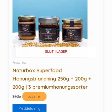
SLUT I LAGER
Presentset
Naturbox Superfood
Honungsblandning 250g + 200g +
200g | 3 premiumhonungssorter
Läs mer
390
kr
Meddela mig