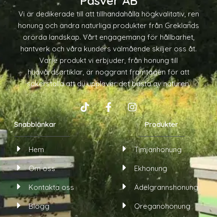
Pasver AB
Vi är dedikerade till att tillhandahålla högkvalitativ, ren
honung och andra naturliga produkter från Greklands
orörda landskap. Vårt engagemang för hållbarhet,
hantverk och våra kunders välmående skiljer oss åt.
Varje produkt vi erbjuder, från honung till
hudvårdsartiklar, är noggrant framtagen för att
säkerställa att du upplever det bästa av naturen.
T
F
I
i
a
n
Snabblänkar
k
c
s
Produkter
t
e
t
o
b
a
Hem
Timjanhonung
k
o
g
o
r
Om oss
Ekhonung
k
a
-
m
Kontakta oss
Ädelgrannshonung
f
Blogg
Oreganohonung