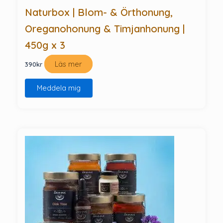
Naturbox | Blom- & Örthonung,
Oreganohonung & Timjanhonung |
450g x 3
Läs mer
390
kr
Meddela mig