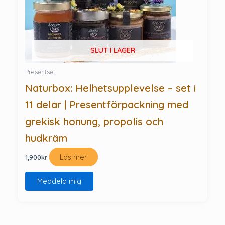
SLUT I LAGER
Presentset
Naturbox: Helhetsupplevelse – set i
11 delar | Presentförpackning med
grekisk honung, propolis och
hudkräm
Läs mer
1,900
kr
Meddela mig