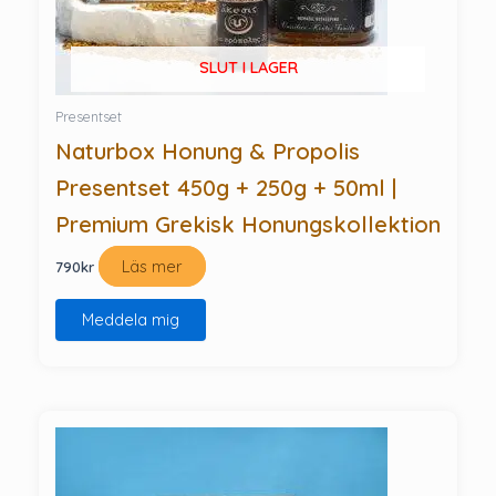
SLUT I LAGER
Presentset
Naturbox Honung & Propolis
Presentset 450g + 250g + 50ml |
Premium Grekisk Honungskollektion
Läs mer
790
kr
Meddela mig