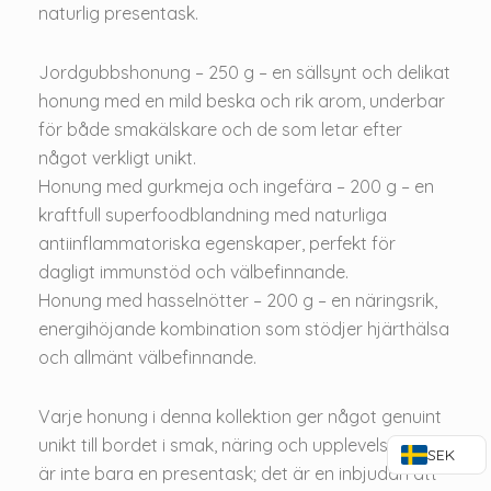
naturlig presentask.
Jordgubbshonung – 250 g – en sällsynt och delikat
honung med en mild beska och rik arom, underbar
för både smakälskare och de som letar efter
något verkligt unikt.
Honung med gurkmeja och ingefära – 200 g – en
kraftfull superfoodblandning med naturliga
antiinflammatoriska egenskaper, perfekt för
dagligt immunstöd och välbefinnande.
Honung med hasselnötter – 200 g – en näringsrik,
energihöjande kombination som stödjer hjärthälsa
och allmänt välbefinnande.
Varje honung i denna kollektion ger något genuint
unikt till bordet i smak, näring och upplevelse. Detta
SEK
är inte bara en presentask; det är en inbjudan att