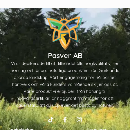
Pasver AB
Vi är dedikerade till att tillhandahålla högkvalitativ, ren
honung och andra naturliga produkter från Greklands
orörda landskap. Vårt engagemang för hållbarhet,
hantverk och våra kunders välmående skiljer oss åt.
Varje produkt vi erbjuder, från honung till
hudvårdsartiklar, är noggrant framtagen för att
säkerställa att du upplever det bästa av naturen.
T
F
I
i
a
n
Snabblänkar
Produkter