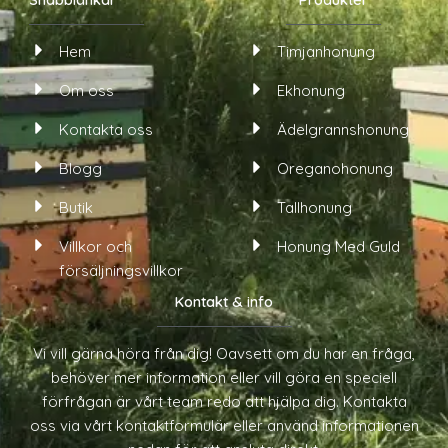
k
c
s
t
e
t
o
b
a
Hem
Timjanhonung
k
o
g
o
r
Om oss
Ekhonung
k
a
-
m
Kontakta oss
Ädelgrannshonung
f
Blogg
Oreganohonung
Butik
Tallhonung
Villkor och
Honung Med Guld
försäljningsvillkor
Kontakt & info
Vi vill gärna höra från dig! Oavsett om du har en fråga,
behöver mer information eller vill göra en speciell
förfrågan är vårt team redo att hjälpa dig. Kontakta
oss via vårt kontaktformulär eller använd informationen