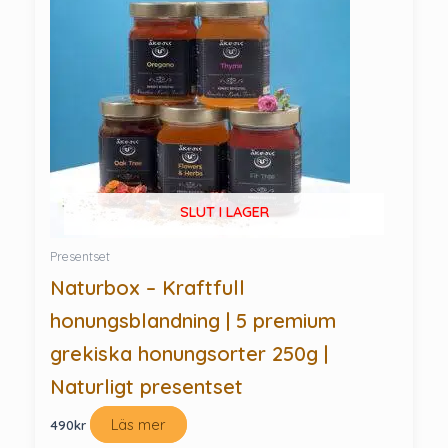
SLUT I LAGER
Presentset
Naturbox – Kraftfull
honungsblandning | 5 premium
grekiska honungsorter 250g |
Naturligt presentset
Läs mer
490
kr